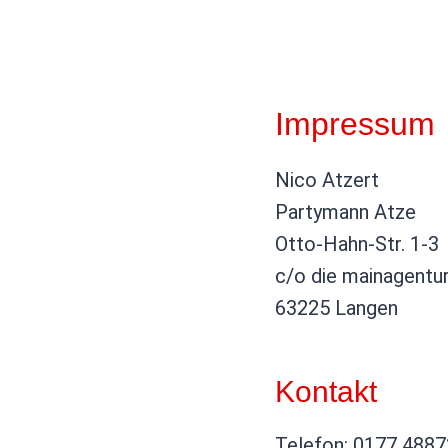
Zum
Inhalt
springen
Impressum
Nico Atzert
Partymann Atze
Otto-Hahn-Str. 1-3
c/o die mainagentu
63225 Langen
Kontakt
Telefon: 0177 488